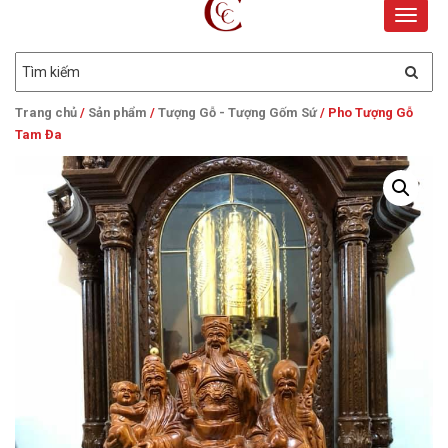
Toggle
naviga
Trang chủ
/
Sản phẩm
/
Tượng Gỗ - Tượng Gốm Sứ
/ Pho Tượng Gỗ
Tam Đa