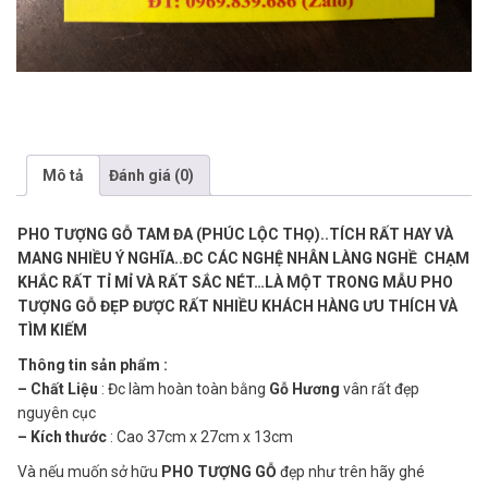
Mô tả
Đánh giá (0)
PHO TƯỢNG GỖ TAM ĐA (PHÚC LỘC THỌ)..TÍCH RẤT HAY VÀ
MANG NHIỀU Ý NGHĨA..ĐC CÁC NGHỆ NHÂN LÀNG NGHỀ CHẠM
KHẮC RẤT TỈ MỈ VÀ RẤT SẮC NÉT…LÀ MỘT TRONG MẪU PHO
TƯỢNG GỖ ĐẸP ĐƯỢC RẤT NHIỀU KHÁCH HÀNG ƯU THÍCH VÀ
TÌM KIẾM
Thông tin sản phẩm :
– Chất Liệu
: Đc làm hoàn toàn bằng
Gỗ Hương
vân rất đẹp
nguyên cục
– Kích thước
: Cao 37cm x 27cm x 13cm
Và nếu muốn sở hữu
PHO TƯỢNG GỖ
đẹp như trên hãy ghé