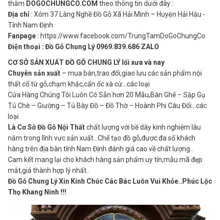
thăm
DOGOCHUNGCO.COM
theo thông tin dưới đây :
Địa chỉ
: Xóm 37 Làng Nghề Đồ Gỗ Xã Hải Minh – Huyện Hải Hậu -
Tỉnh Nam Định
Fanpage
: https://www.facebook.com/TrungTamDoGoChungCo
Điện thoại : Đồ Gỗ Chung Lý 0969.839.686 ZALO
CƠ SỞ SẢN XUẤT ĐỒ GỖ CHUNG LÝ lối xưa và nay
Chuyên sản xuất
– mua bán,trao đổi,giao lưu các sản phẩm nội
thất cổ từ gỗ,chạm khắc,cẩn ốc xà cừ…các loại
Cửa Hàng Chúng Tôi Luôn Có Sẵn hơn 20 Mẫu,Bàn Ghế – Sập Gụ
Tủ Chè – Giường – Tủ Bày Đồ – Đồ Thờ – Hoành Phi Câu Đối…các
loại
Là Cơ Sở Đồ Gỗ Nội Thất
chất lượng với bề dày kinh nghiệm lâu
năm trong lĩnh vực sản xuất…Chế tạo đồ gỗ,được đa số khách
hàng trên địa bàn tỉnh Nam Định đánh giá cao về chất lượng..
Cam kết mang lại cho khách hàng sản phẩm uy tín,mẫu mã đẹp
mắt,giá thành hợp lý nhất..
Đồ Gỗ Chung Lý Xin Kính Chúc Các Bác Luôn Vui Khỏe..Phúc Lộc
Thọ Khang Ninh !!!