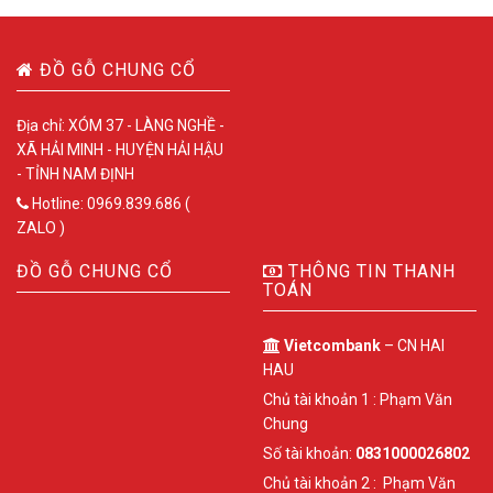
ĐỒ GỖ CHUNG CỔ
Địa chỉ: XÓM 37 - LÀNG NGHỀ -
XÃ HẢI MINH - HUYỆN HẢI HẬU
- TỈNH NAM ĐỊNH
Hotline: 0969.839.686 (
ZALO )
ĐỒ GỖ CHUNG CỔ
THÔNG TIN THANH
TOÁN
Vietcombank
– CN HAI
HAU
Chủ tài khoản 1 : Phạm Văn
Chung
Số tài khoản:
0831000026802
Chủ tài khoản 2 : Phạm Văn