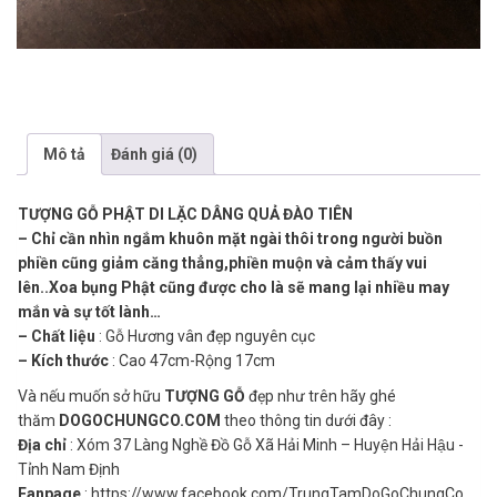
Mô tả
Đánh giá (0)
TƯỢNG GỖ PHẬT DI LẶC DÂNG QUẢ ĐÀO TIÊN
– Chỉ cần nhìn ngắm khuôn mặt ngài thôi trong người buồn
phiền cũng giảm căng thẳng,phiền muộn và cảm thấy vui
lên..Xoa bụng Phật cũng được cho là sẽ mang lại nhiều may
mắn và sự tốt lành…
– Chất liệu
: Gỗ Hương vân đẹp nguyên cục
– Kích thước
: Cao 47cm-Rộng 17cm
Và nếu muốn sở hữu
TƯỢNG GỖ
đẹp như trên hãy ghé
thăm
DOGOCHUNGCO.COM
theo thông tin dưới đây :
Địa chỉ
: Xóm 37 Làng Nghề Đồ Gỗ Xã Hải Minh – Huyện Hải Hậu -
Tỉnh Nam Định
Fanpage
: https://www.facebook.com/TrungTamDoGoChungCo