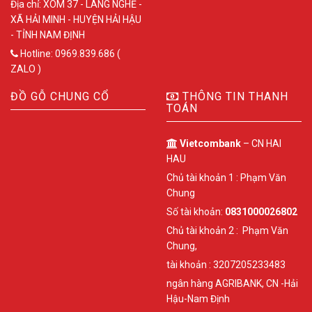
Địa chỉ: XÓM 37 - LÀNG NGHỀ -
XÃ HẢI MINH - HUYỆN HẢI HẬU
- TỈNH NAM ĐỊNH
Hotline: 0969.839.686 (
ZALO )
ĐỒ GỖ CHUNG CỔ
THÔNG TIN THANH
TOÁN
Vietcombank
– CN HAI
HAU
Chủ tài khoản 1 : Phạm Văn
Chung
Số tài khoản:
0831000026802
Chủ tài khoản 2 : Phạm Văn
Chung,
tài khoản : 3207205233483
ngân hàng AGRIBANK, CN -Hải
Hậu-Nam Định