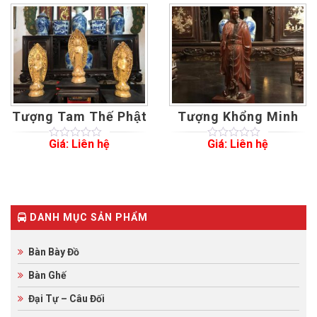
based
customer
on
ratings
customer
ratings
Tượng Tam Thế Phật
Tượng Khổng Minh
Giá: Liên hệ
Giá: Liên hệ
0
5
0
0
5
0
out
out
of
of
based
based
on
on
customer
customer
ratings
ratings
DANH MỤC SẢN PHẨM
Bàn Bày Đồ
Bàn Ghế
Đại Tự – Câu Đối