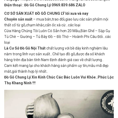
Điện thoại : Đồ Gỗ Chung Lý 0969.839.686 ZALO
CƠ SỞ SẢN XUẤT ĐỒ GỖ CHUNG LÝ lối xưa và nay
Chuyên sản xuất
– mua bán,trao đổi,giao lưu các sản phẩm nội
thất cổ từ gỗ,chạm khắc,cẩn ốc xà cừ…các loại
Cửa Hàng Chúng Tôi Luôn Có Sẵn hơn 20 Mẫu,Bàn Ghế – Sập Gụ
Tủ Chè – Giường – Tủ Bày Đồ – Đồ Thờ – Hoành Phi Câu Đối…các
loại
Là Cơ Sở Đồ Gỗ Nội Thất
chất lượng với bề dày kinh nghiệm lâu
năm trong lĩnh vực sản xuất…Chế tạo đồ gỗ,được đa số khách
hàng trên địa bàn tỉnh Nam Định đánh giá cao về chất lượng..
Cam kết mang lại cho khách hàng sản phẩm uy tín,mẫu mã đẹp
mắt,giá thành hợp lý nhất..
Đồ Gỗ Chung Lý Xin Kính Chúc Các Bác Luôn Vui Khỏe..Phúc Lộc
Thọ Khang Ninh !!!