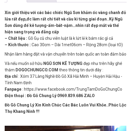
Xin giới thiệu với các bác chiếc Ngũ Sơn khảm ốc vàng chanh đỏ
lửa rất đẹp,đc làm rất chi tiết và cầu kì từng giai đoạn..Kỷ Ngũ
Sơn dùng để kê tượng-ấm-bát-nậm…nhìn rất đẹp mắt và thể
hiện sang trọng và đẳng cấp
– Chất liệu :
Gỗ Gụ cũ chu viên luật là k lứt lẻ k bám rác gì cả
– Kích thước :
Cao 30cm – Dài 1met06cm – Rộng 28cm (loại tO)
Nhận làm hàng đặt và vận chuyển trên toàn quốc an toàn đảm bảo
Và nếu muốn sở hữu
NGŨ SƠN KÊ TƯỢNG
đẹp như trên hãy ghé
thăm
DOGOCHUNGCO.COM
theo thông tin dưới đây :
Địa chỉ
: Xóm 37 Làng Nghề Đồ Gỗ Xã Hải Minh – Huyện Hải Hậu -
Tỉnh Nam Định
Fanpage
: https://www.facebook.com/TrungTamDoGoChungCo
Điện thoại : Đồ Gỗ Chung Lý 0969.839.686 ZALO
Đồ Gỗ Chung Lý Xin Kính Chúc Các Bác Luôn Vui Khỏe..Phúc Lộc
Thọ Khang Ninh !!!