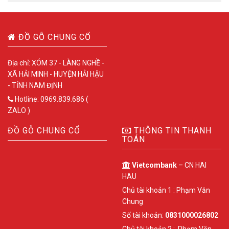
ĐỒ GỖ CHUNG CỔ
Địa chỉ: XÓM 37 - LÀNG NGHỀ -
XÃ HẢI MINH - HUYỆN HẢI HẬU
- TỈNH NAM ĐỊNH
Hotline: 0969.839.686 (
ZALO )
ĐỒ GỖ CHUNG CỔ
THÔNG TIN THANH
TOÁN
Vietcombank
– CN HAI
HAU
Chủ tài khoản 1 : Phạm Văn
Chung
Số tài khoản:
0831000026802