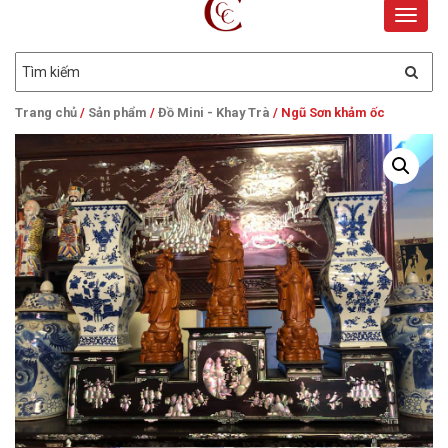
Toggle
naviga
Trang chủ
/
Sản phẩm
/
Đồ Mini - Khay Trà
/ Ngũ Sơn khảm ốc