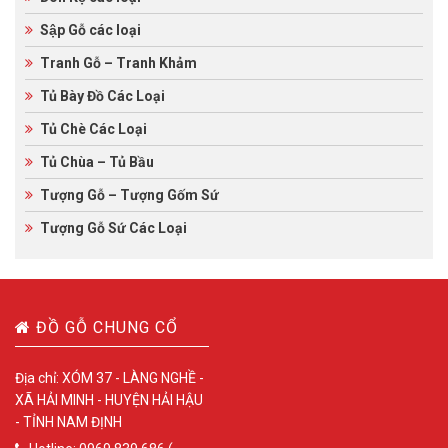
Sập Gỗ các loại
Tranh Gỗ – Tranh Khảm
Tủ Bày Đồ Các Loại
Tủ Chè Các Loại
Tủ Chùa – Tủ Bầu
Tượng Gỗ – Tượng Gốm Sứ
Tượng Gỗ Sứ Các Loại
ĐỒ GỖ CHUNG CỔ
Địa chỉ: XÓM 37 - LÀNG NGHỀ -
XÃ HẢI MINH - HUYỆN HẢI HẬU
- TỈNH NAM ĐỊNH