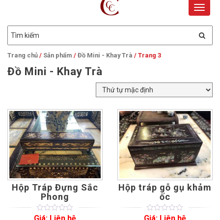
Toggle
naviga
Trang chủ
/
Sản phẩm
/
Đồ Mini - Khay Trà
/ Trang 3
Đồ Mini - Khay Trà
Hộp Tráp Đựng Sắc
Hộp tráp gỗ gụ khảm
Phong
ốc
Giá: Liên hệ
Giá: Liên hệ
0
5
0
0
5
0