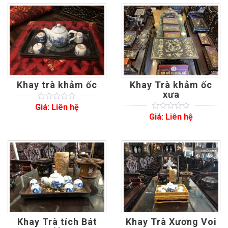
based
customer
on
ratings
customer
ratings
Khay trà khảm ốc
Khay Trà khảm ốc
xưa
Giá: Liên hệ
0
5
0
out
Giá: Liên hệ
0
5
0
of
out
based
of
on
based
customer
on
ratings
customer
ratings
Khay Trà tích Bát
Khay Trà Xương Voi