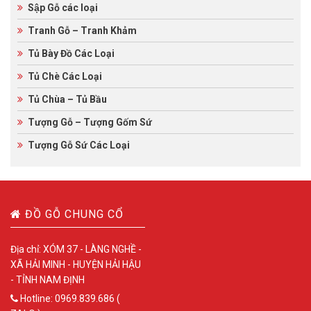
Sập Gỗ các loại
Tranh Gỗ – Tranh Khảm
Tủ Bày Đồ Các Loại
Tủ Chè Các Loại
Tủ Chùa – Tủ Bầu
Tượng Gỗ – Tượng Gốm Sứ
Tượng Gỗ Sứ Các Loại
ĐỒ GỖ CHUNG CỔ
Địa chỉ: XÓM 37 - LÀNG NGHỀ -
XÃ HẢI MINH - HUYỆN HẢI HẬU
- TỈNH NAM ĐỊNH
Hotline: 0969.839.686 (