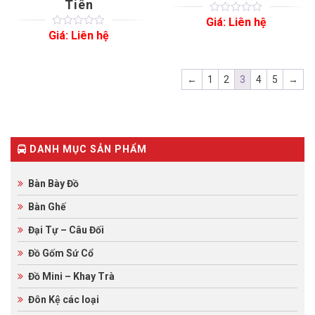
Tiên
Giá: Liên hệ
0
5
0
out
Giá: Liên hệ
0
5
0
of
out
based
of
on
based
customer
on
←
1
2
3
4
5
→
ratings
customer
ratings
DANH MỤC SẢN PHẨM
Bàn Bày Đồ
Bàn Ghế
Đại Tự – Câu Đối
Đồ Gốm Sứ Cổ
Đồ Mini – Khay Trà
Đôn Kệ các loại