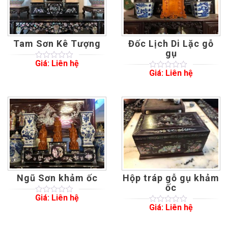
Tam Sơn Kê Tượng
Đốc Lịch Di Lặc gỗ
gụ
Giá: Liên hệ
0
5
0
Giá: Liên hệ
out
0
5
0
of
out
based
of
on
based
customer
on
ratings
customer
ratings
Ngũ Sơn khảm ốc
Hộp tráp gỗ gụ khảm
ốc
Giá: Liên hệ
0
5
0
Giá: Liên hệ
out
0
5
0
of
out
based
of