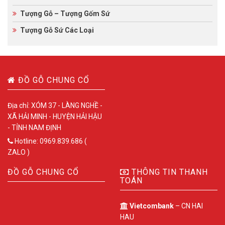
Tượng Gỗ – Tượng Gốm Sứ
Tượng Gỗ Sứ Các Loại
ĐỒ GỖ CHUNG CỔ
Địa chỉ: XÓM 37 - LÀNG NGHỀ -
XÃ HẢI MINH - HUYỆN HẢI HẬU
- TỈNH NAM ĐỊNH
Hotline: 0969.839.686 (
ZALO )
ĐỒ GỖ CHUNG CỔ
THÔNG TIN THANH
TOÁN
Vietcombank
– CN HAI
HAU