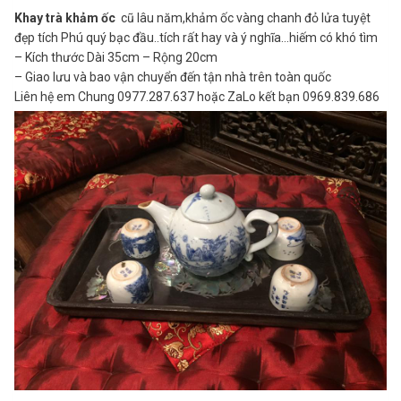
Khay trà khảm ốc
cũ lâu năm,khảm ốc vàng chanh đỏ lửa tuyệt
đẹp tích Phú quý bạc đầu..tích rất hay và ý nghĩa…hiếm có khó tìm
– Kích thước Dài 35cm – Rộng 20cm
– Giao lưu và bao vận chuyển đến tận nhà trên toàn quốc
Liên hệ em Chung 0977.287.637 hoặc ZaLo kết bạn 0969.839.686