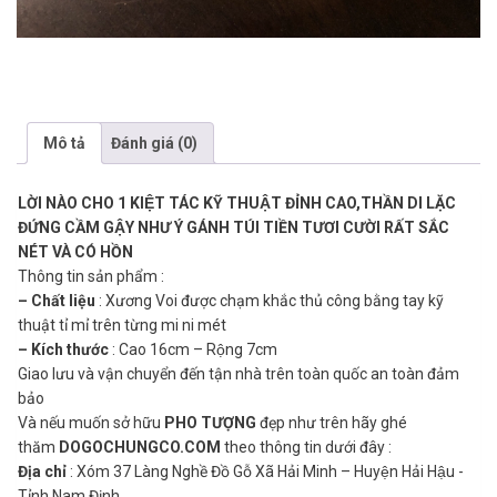
Mô tả
Đánh giá (0)
LỜI NÀO CHO 1 KIỆT TÁC KỸ THUẬT ĐỈNH CAO,THẦN DI LẶC
ĐỨNG CẦM GẬY NHƯ Ý GÁNH TÚI TIỀN TƯƠI CƯỜI RẤT SẮC
NÉT VÀ CÓ HỒN
Thông tin sản phẩm :
– Chất liệu
: Xương Voi được chạm khắc thủ công bằng tay kỹ
thuật tỉ mỉ trên từng mi ni mét
– Kích thước
: Cao 16cm – Rộng 7cm
Giao lưu và vận chuyển đến tận nhà trên toàn quốc an toàn đảm
bảo
Và nếu muốn sở hữu
PHO TƯỢNG
đẹp như trên hãy ghé
thăm
DOGOCHUNGCO.COM
theo thông tin dưới đây :
Địa chỉ
: Xóm 37 Làng Nghề Đồ Gỗ Xã Hải Minh – Huyện Hải Hậu -
Tỉnh Nam Định