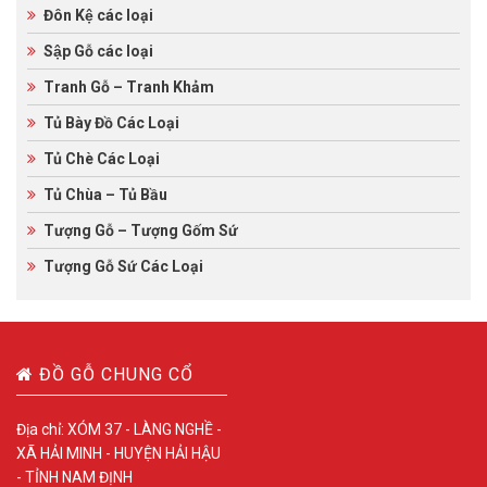
Đôn Kệ các loại
Sập Gỗ các loại
Tranh Gỗ – Tranh Khảm
Tủ Bày Đồ Các Loại
Tủ Chè Các Loại
Tủ Chùa – Tủ Bầu
Tượng Gỗ – Tượng Gốm Sứ
Tượng Gỗ Sứ Các Loại
ĐỒ GỖ CHUNG CỔ
Địa chỉ: XÓM 37 - LÀNG NGHỀ -
XÃ HẢI MINH - HUYỆN HẢI HẬU
- TỈNH NAM ĐỊNH