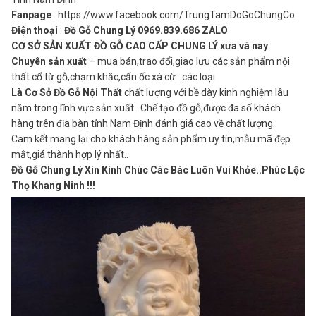
Fanpage
: https://www.facebook.com/TrungTamDoGoChungCo
Điện thoại
:
Đồ Gỗ Chung Lý 0969.839.686 ZALO
CƠ SỞ SẢN XUẤT ĐỒ GỖ CAO CẤP CHUNG LÝ xưa và nay
Chuyên sản xuất
– mua bán,trao đổi,giao lưu các sản phẩm nội
thất cổ từ gỗ,chạm khắc,cẩn ốc xà cừ…các loại
Là Cơ Sở Đồ Gỗ Nội Thất
chất lượng với bề dày kinh nghiệm lâu
năm trong lĩnh vực sản xuất…Chế tạo đồ gỗ,được đa số khách
hàng trên địa bàn tỉnh Nam Định đánh giá cao về chất lượng..
Cam kết mang lại cho khách hàng sản phẩm uy tín,mẫu mã đẹp
mắt,giá thành hợp lý nhất..
Đồ Gỗ Chung Lý Xin Kính Chúc Các Bác Luôn Vui Khỏe..Phúc Lộc
Thọ Khang Ninh !!!