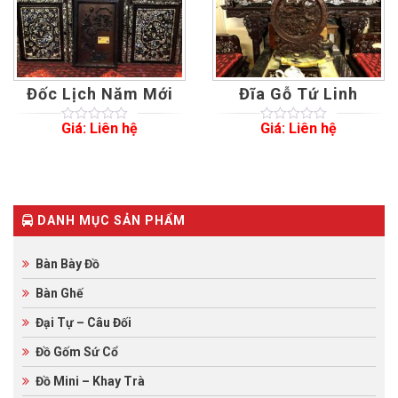
Đốc Lịch Năm Mới
Đĩa Gỗ Tứ Linh
Giá: Liên hệ
Giá: Liên hệ
0
5
0
0
5
0
out
out
of
of
based
based
on
on
customer
customer
ratings
ratings
DANH MỤC SẢN PHẨM
Bàn Bày Đồ
Bàn Ghế
Đại Tự – Câu Đối
Đồ Gốm Sứ Cổ
Đồ Mini – Khay Trà