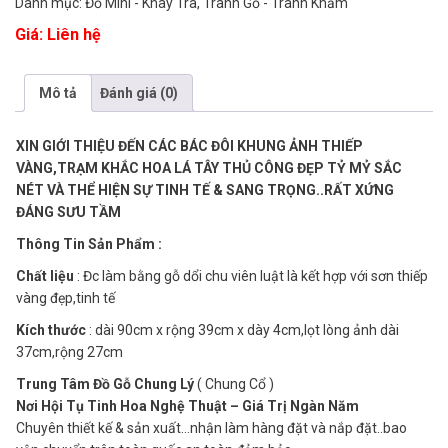
Danh mục:
Đồ Mini - Khay Trà
,
Tranh Gỗ - Tranh Khảm
Giá: Liên hệ
Mô tả
Đánh giá (0)
XIN GIỚI THIỆU ĐẾN CÁC BÁC ĐÔI KHUNG ẢNH THIẾP
VÀNG,TRẠM KHẮC HOA LÁ TÂY THỦ CÔNG ĐẸP TỶ MỶ SẮC
NÉT VÀ THỂ HIỆN SỰ TINH TẾ & SANG TRỌNG..RẤT XỨNG
ĐÁNG SƯU TẦM
Thông Tin Sản Phẩm :
Chất liệu
: Đc làm bằng gỗ dổi chu viên luật là kết hợp với sơn thiếp
vàng đẹp,tinh tế
Kích thước
: dài 90cm x rộng 39cm x dày 4cm,lọt lòng ảnh dài
37cm,rộng 27cm
Trung Tâm Đồ Gỗ Chung Lý
( Chung Cổ )
Nơi Hội Tụ Tinh Hoa Nghệ Thuật – Giá Trị Ngàn Năm
Chuyên thiết kế & sản xuất…nhận làm hàng đặt và nắp đặt..bao