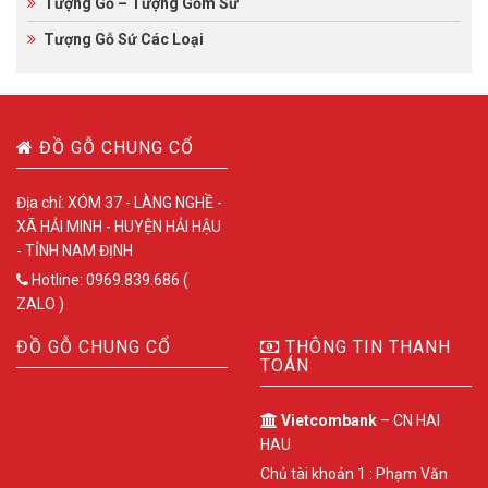
Tượng Gỗ – Tượng Gốm Sứ
Tượng Gỗ Sứ Các Loại
ĐỒ GỖ CHUNG CỔ
Địa chỉ: XÓM 37 - LÀNG NGHỀ -
XÃ HẢI MINH - HUYỆN HẢI HẬU
- TỈNH NAM ĐỊNH
Hotline: 0969.839.686 (
ZALO )
ĐỒ GỖ CHUNG CỔ
THÔNG TIN THANH
TOÁN
Vietcombank
– CN HAI
HAU
Chủ tài khoản 1 : Phạm Văn