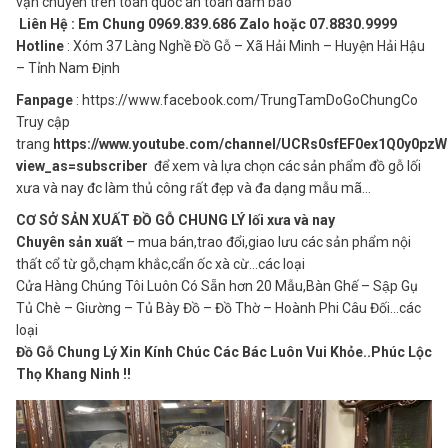
vận chuyển trên toàn quốc an toàn đảm bảo
Liên Hệ : Em Chung 0969.839.686 Zalo hoặc 07.8830.9999
Hotline
: Xóm 37 Làng Nghề Đồ Gỗ – Xã Hải Minh – Huyện Hải Hậu
– Tỉnh Nam Định
Fanpage
: https://www.facebook.com/TrungTamDoGoChungCo
Truy cập
trang
https://www.youtube.com/channel/UCRs0sfEF0ex1Q0y0pz
view_as=subscriber
để xem và lựa chọn các sản phẩm đồ gỗ lối
xưa và nay đc làm thủ công rất đẹp và đa dạng mẫu mã…
CƠ SỞ SẢN XUẤT ĐỒ GỖ CHUNG LÝ lối xưa và nay
Chuyên sản xuất
– mua bán,trao đổi,giao lưu các sản phẩm nội
thất cổ từ gỗ,chạm khắc,cẩn ốc xà cừ…các loại
Cửa Hàng Chúng Tôi Luôn Có Sẵn hơn 20 Mẫu,Bàn Ghế – Sập Gụ
Tủ Chè – Giường – Tủ Bày Đồ – Đồ Thờ – Hoành Phi Câu Đối…các
loại
Đồ Gỗ Chung Lý Xin Kính Chúc Các Bác Luôn Vui Khỏe..Phúc Lộc
Thọ Khang Ninh !!