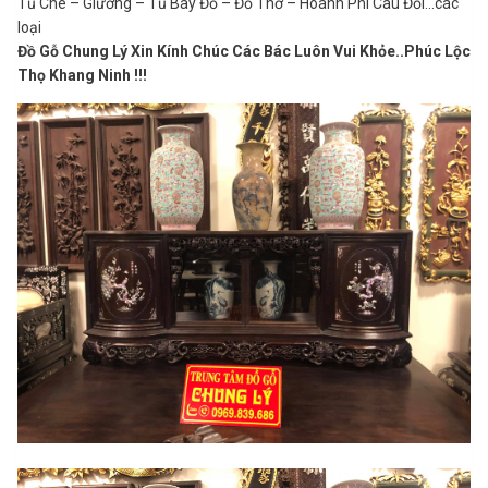
Tủ Chè – Giường – Tủ Bày Đồ – Đồ Thờ – Hoành Phi Câu Đối…các
loại
Đồ Gỗ Chung Lý Xin Kính Chúc Các Bác Luôn Vui Khỏe..Phúc Lộc
Thọ Khang Ninh !!!