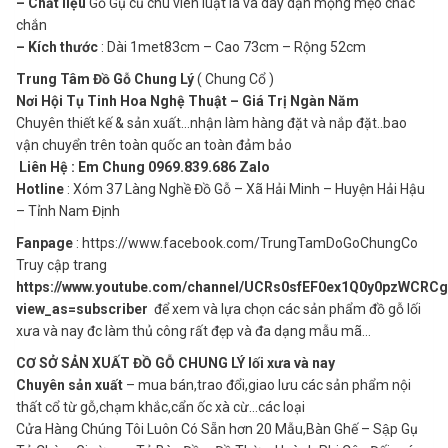
– Chất liệu
Gỗ Gụ cũ chu viên luật là và dày dặn mộng mẹo chắc
chắn
– Kích thước
: Dài 1met83cm – Cao 73cm – Rộng 52cm
Trung Tâm Đồ Gỗ Chung Lý
( Chung Cổ )
Nơi Hội Tụ Tinh Hoa Nghệ Thuật – Giá Trị Ngàn Năm
Chuyên thiết kế & sản xuất…nhận làm hàng đặt và nắp đặt..bao
vận chuyển trên toàn quốc an toàn đảm bảo
Liên Hệ : Em Chung 0969.839.686 Zalo
Hotline
: Xóm 37 Làng Nghề Đồ Gỗ – Xã Hải Minh – Huyện Hải Hậu
– Tỉnh Nam Định
Fanpage
: https://www.facebook.com/TrungTamDoGoChungCo
Truy cập trang
https://www.youtube.com/channel/UCRs0sfEF0ex1Q0y0pzWCRCg
view_as=subscriber
để xem và lựa chọn các sản phẩm đồ gỗ lối
xưa và nay đc làm thủ công rất đẹp và đa dạng mẫu mã…
CƠ SỞ SẢN XUẤT ĐỒ GỖ CHUNG LÝ lối xưa và nay
Chuyên sản xuất
– mua bán,trao đổi,giao lưu các sản phẩm nội
thất cổ từ gỗ,chạm khắc,cẩn ốc xà cừ…các loại
Cửa Hàng Chúng Tôi Luôn Có Sẵn hơn 20 Mẫu,Bàn Ghế – Sập Gụ