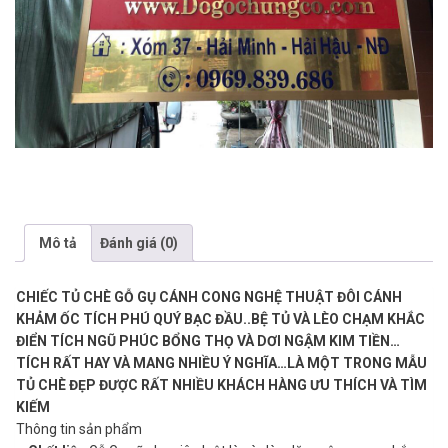
Mô tả
Đánh giá (0)
CHIẾC TỦ CHÈ GỖ GỤ CÁNH CONG NGHỆ THUẬT ĐÔI CÁNH
KHẢM ỐC TÍCH PHÚ QUÝ BẠC ĐẦU..BỆ TỦ VÀ LÈO CHẠM KHẮC
ĐIỂN TÍCH NGŨ PHÚC BỔNG THỌ VÀ DƠI NGẬM KIM TIỀN…
TÍCH RẤT HAY VÀ MANG NHIỀU Ý NGHĨA…LÀ MỘT TRONG MẪU
TỦ CHÈ ĐẸP ĐƯỢC RẤT NHIỀU KHÁCH HÀNG ƯU THÍCH VÀ TÌM
KIẾM
Thông tin sản phẩm