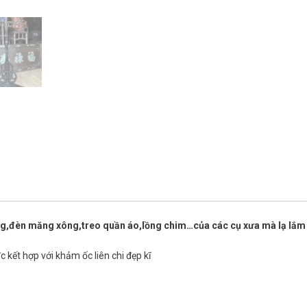
ng,đèn măng xông,treo quần áo,lồng chim…của các cụ xưa mà lạ lắ
c kết hợp với khảm ốc liên chi đẹp kĩ