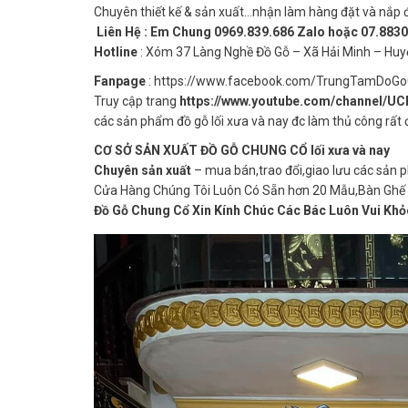
Chuyên thiết kế & sản xuất…nhận làm hàng đặt và nắp 
Liên Hệ : Em Chung 0969.839.686 Zalo hoặc 07.883
Hotline
: Xóm 37 Làng Nghề Đồ Gỗ – Xã Hải Minh – Huy
Fanpage
: https://www.facebook.com/TrungTamDoG
Truy cập trang
https://www.youtube.com/channel/U
các sản phẩm đồ gỗ lối xưa và nay đc làm thủ công rấ
CƠ SỞ SẢN XUẤT ĐỒ GỖ CHUNG CỔ lối xưa và nay
Chuyên sản xuất
– mua bán,trao đổi,giao lưu các sản p
Cửa Hàng Chúng Tôi Luôn Có Sẵn hơn 20 Mẫu,Bàn Ghế – Sậ
Đồ Gỗ Chung Cổ Xin Kính Chúc Các Bác Luôn Vui Kho