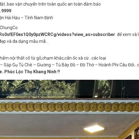
đặt..bao vận chuyển trên toàn quốc an toàn đảm bảo
0.9999
ện Hải Hậu – Tỉnh Nam Định
oChungCo
CRs0sfEF0ex1Q0y0pzWCRCg/videos?view_as=subscriber
để xem và 
t đẹp và đa dạng mẫu mã…
hẩm nội thất cổ từ gỗ,chạm khắc,cẩn ốc xà cừ…các loại
p Gụ Tủ Chè – Giường – Tủ Bày Đồ – Đồ Thờ – Hoành Phi Câu Đối…cá
̉e..Phúc Lộc Thọ Khang Ninh !!