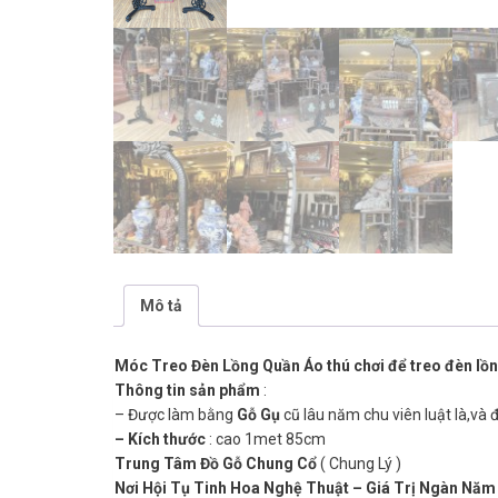
Mô tả
Móc Treo Đèn Lồng Quần Áo thú chơi để treo đèn lồ
Thông tin sản phẩm
:
– Được làm bằng
Gỗ Gụ
cũ lâu năm chu viên luật là,và đ
– Kích thước
: cao 1met 85cm
Trung Tâm Đồ Gỗ Chung Cổ
( Chung Lý )
Nơi Hội Tụ Tinh Hoa Nghệ Thuật – Giá Trị Ngàn Năm