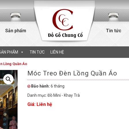
Sản phẩm
Tin tức
SẢN PHẨM
TIN TỨC
LIÊN HỆ
n Lồng Quần Áo
Móc Treo Đèn Lồng Quần Áo
Bảo hành:
6 tháng
Danh mục:
Đồ Mini - Khay Trà
Giá: Liên hệ