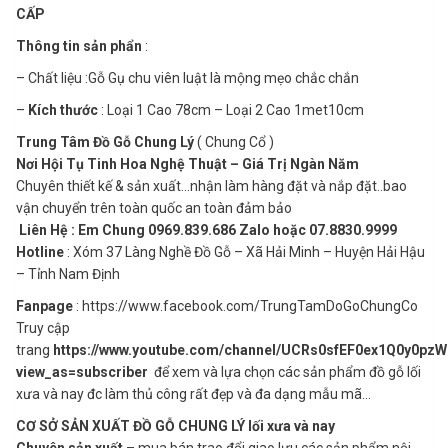
CẤP
Thông tin sản phẩn
:
– Chất liệu :Gỗ Gụ chu viên luật là mộng mẹo chắc chắn
–
Kích thước
: Loại 1 Cao 78cm – Loại 2 Cao 1met10cm
Trung Tâm Đồ Gỗ Chung Lý
( Chung Cổ )
Nơi Hội Tụ Tinh Hoa Nghệ Thuật – Giá Trị Ngàn Năm
Chuyên thiết kế & sản xuất…nhận làm hàng đặt và nắp đặt..bao
vận chuyển trên toàn quốc an toàn đảm bảo
Liên Hệ : Em Chung 0969.839.686 Zalo hoặc 07.8830.9999
Hotline
: Xóm 37 Làng Nghề Đồ Gỗ – Xã Hải Minh – Huyện Hải Hậu
– Tỉnh Nam Định
Fanpage
: https://www.facebook.com/TrungTamDoGoChungCo
Truy cập
trang
https://www.youtube.com/channel/UCRs0sfEF0ex1Q0y0pz
view_as=subscriber
để xem và lựa chọn các sản phẩm đồ gỗ lối
xưa và nay đc làm thủ công rất đẹp và đa dạng mẫu mã…
CƠ SỞ SẢN XUẤT ĐỒ GỖ CHUNG LÝ lối xưa và nay