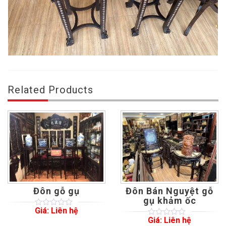
Related Products
Đôn gỗ gụ
Đôn Bán Nguyệt gỗ
gụ khảm ốc
Giá: Liên hệ
0
5
0
Giá: Liên hệ
out
0
5
0