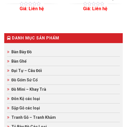
Giá: Liên hệ
Giá: Liên hệ
0
5
0
0
5
0
out
out
of
of
based
based
on
on
customer
customer
ratings
ratings
DANH MỤC SẢN PHẨM
Bàn Bày Đồ
Bàn Ghế
Đại Tự – Câu Đối
Đồ Gốm Sứ Cổ
Đồ Mini – Khay Trà
Đôn Kệ các loại
Sập Gỗ các loại
Tranh Gỗ – Tranh Khảm
Tủ Bày Đồ Các Loại