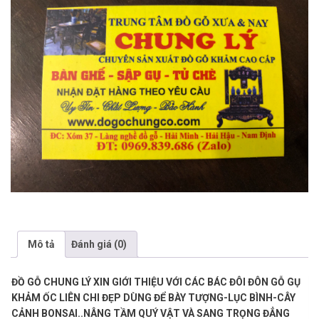
Mô tả
Đánh giá (0)
ĐỒ GỖ CHUNG LÝ XIN GIỚI THIỆU VỚI CÁC BÁC ĐÔI ĐÔN GỖ GỤ
KHẢM ỐC LIÊN CHI ĐẸP DÙNG ĐỂ BÀY TƯỢNG-LỤC BÌNH-CÂY
CẢNH BONSAI..NÂNG TẦM QUÝ VẬT VÀ SANG TRỌNG ĐẲNG