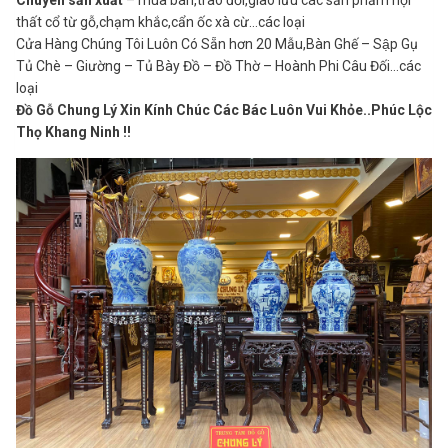
Chuyên sản xuất
– mua bán,trao đổi,giao lưu các sản phẩm nội
thất cổ từ gỗ,chạm khắc,cẩn ốc xà cừ…các loại
Cửa Hàng Chúng Tôi Luôn Có Sẵn hơn 20 Mẫu,Bàn Ghế – Sập Gụ
Tủ Chè – Giường – Tủ Bày Đồ – Đồ Thờ – Hoành Phi Câu Đối…các
loại
Đồ Gỗ Chung Lý Xin Kính Chúc Các Bác Luôn Vui Khỏe..Phúc Lộc
Thọ Khang Ninh !!