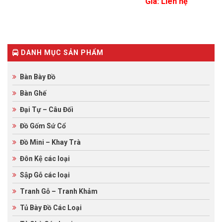
Giá: Liên hệ
out
0
5
0
of
out
based
of
on
based
customer
on
ratings
customer
ratings
DANH MỤC SẢN PHẨM
Bàn Bày Đồ
Bàn Ghế
Đại Tự – Câu Đối
Đồ Gốm Sứ Cổ
Đồ Mini – Khay Trà
Đôn Kệ các loại
Sập Gỗ các loại
Tranh Gỗ – Tranh Khảm
Tủ Bày Đồ Các Loại