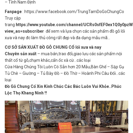
– Tỉnh Nam Định
Fanpage
: https://www.facebook.com/TrungTamDoGoChungCo
Truy cập
trang
https://www.youtube.com/channel/UCRs0sfEF0ex1Q0y0pz
view_as=subscriber
để xem và lựa chọn các sản phẩm đồ gỗ lối
xưa và nay đc làm thủ công rất đẹp và đa dạng mẫu mã…
CƠ SỞ SẢN XUẤT ĐỒ GỖ CHUNG CỔ lối xưa và nay
Chuyên sản xuất
– mua bán,trao đổi,giao lưu các sản phẩm nội
thất cổ từ gỗ,chạm khắc,cẩn ốc xà cừ…các loại
Cửa Hàng Chúng Tôi Luôn Có Sẵn hơn 20 Mẫu,Bàn Ghế – Sập Gụ
Tủ Chè – Giường – Tủ Bày Đồ – Đồ Thờ – Hoành Phi Câu Đối…các
loại
Đồ Gỗ Chung Cổ Xin Kính Chúc Các Bác Luôn Vui Khỏe..Phúc
Lộc Thọ Khang Ninh !!