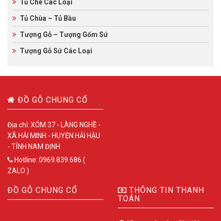
Tủ Chè Các Loại
Tủ Chùa – Tủ Bầu
Tượng Gỗ – Tượng Gốm Sứ
Tượng Gỗ Sứ Các Loại
ĐỒ GỖ CHUNG CỔ
Địa chỉ: XÓM 37 - LÀNG NGHỀ -
XÃ HẢI MINH - HUYỆN HẢI HẬU
- TỈNH NAM ĐỊNH
Hotline: 0969.839.686 (
ZALO )
ĐỒ GỖ CHUNG CỔ
THÔNG TIN THANH
TOÁN