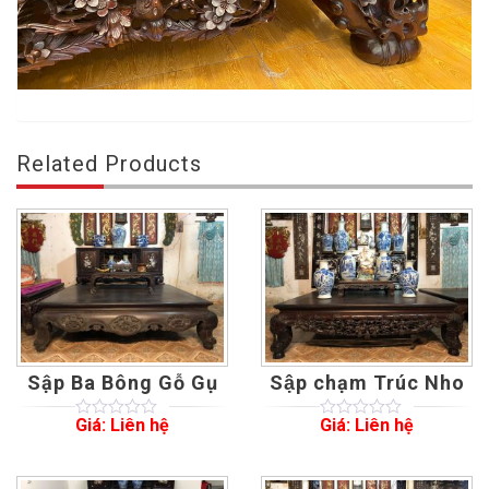
Related Products
Sập Ba Bông Gỗ Gụ
Sập chạm Trúc Nho
Giá: Liên hệ
Giá: Liên hệ
0
5
0
0
5
0
out
out
of
of
based
based