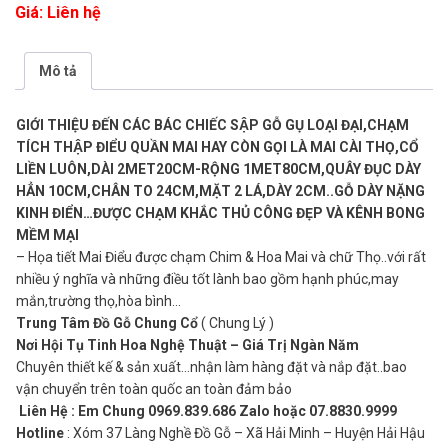
Giá: Liên hệ
Mô tả
GIỚI THIỆU ĐẾN CÁC BÁC CHIẾC SẬP GỖ GỤ LOẠI ĐẠI,CHẠM
TÍCH THẬP ĐIỂU QUẦN MAI HAY CÒN GỌI LÀ MAI CÀI THỌ,CỔ
LIỀN LUÔN,DÀI 2MET20CM-RỘNG 1MET80CM,QUÂY ĐỤC DÀY
HẲN 10CM,CHÂN TO 24CM,MẶT 2 LÁ,DÀY 2CM..GỖ DÀY NẶNG
KINH ĐIỂN…ĐƯỢC CHẠM KHẮC THỦ CÔNG ĐẸP VÀ KÊNH BONG
MỀM MẠI
– Họa tiết Mai Điểu được chạm Chim & Hoa Mai và chữ Thọ..với rất
nhiều ý nghĩa và những điều tốt lành bao gồm hạnh phúc,may
mắn,trường thọ,hòa bình…
Trung Tâm Đồ Gỗ Chung Cổ
( Chung Lý )
Nơi Hội Tụ Tinh Hoa Nghệ Thuật – Giá Trị Ngàn Năm
Chuyên thiết kế & sản xuất…nhận làm hàng đặt và nắp đặt..bao
vận chuyển trên toàn quốc an toàn đảm bảo
Liên Hệ : Em Chung 0969.839.686 Zalo hoặc 07.8830.9999
Hotline
: Xóm 37 Làng Nghề Đồ Gỗ – Xã Hải Minh – Huyện Hải Hậu