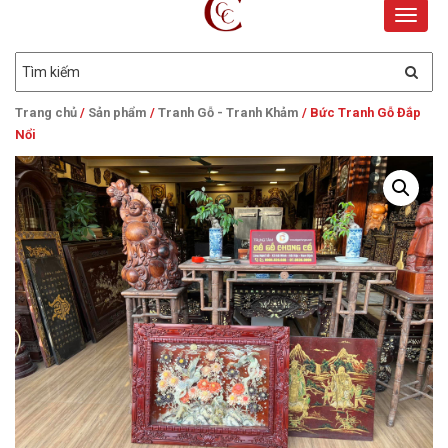
Toggle
naviga
Trang chủ
/
Sản phẩm
/
Tranh Gỗ - Tranh Khảm
/ Bức Tranh Gỗ Đắp
Nổi