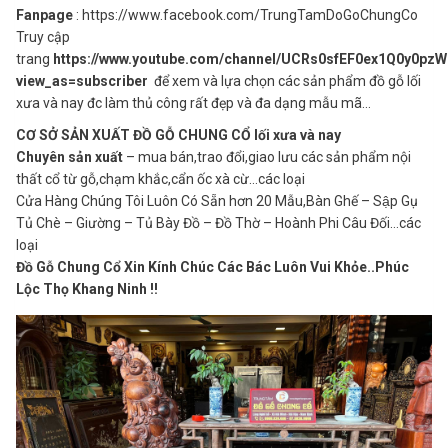
Fanpage
: https://www.facebook.com/TrungTamDoGoChungCo
Truy cập
trang
https://www.youtube.com/channel/UCRs0sfEF0ex1Q0y0pz
view_as=subscriber
để xem và lựa chọn các sản phẩm đồ gỗ lối
xưa và nay đc làm thủ công rất đẹp và đa dạng mẫu mã…
CƠ SỞ SẢN XUẤT ĐỒ GỖ CHUNG CỔ lối xưa và nay
Chuyên sản xuất
– mua bán,trao đổi,giao lưu các sản phẩm nội
thất cổ từ gỗ,chạm khắc,cẩn ốc xà cừ…các loại
Cửa Hàng Chúng Tôi Luôn Có Sẵn hơn 20 Mẫu,Bàn Ghế – Sập Gụ
Tủ Chè – Giường – Tủ Bày Đồ – Đồ Thờ – Hoành Phi Câu Đối…các
loại
Đồ Gỗ Chung Cổ Xin Kính Chúc Các Bác Luôn Vui Khỏe..Phúc
Lộc Thọ Khang Ninh !!