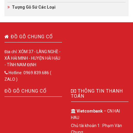
Tượng Gỗ Sứ Các Loại
ĐỒ GỖ CHUNG CỔ
Địa chỉ: XÓM 37 - LÀNG NGHỀ -
XÃ HẢI MINH - HUYỆN HẢI HẬU
- TỈNH NAM ĐỊNH
Hotline: 0969.839.686 (
ZALO )
ĐỒ GỖ CHUNG CỔ
THÔNG TIN THANH
TOÁN
Vietcombank
– CN HAI
HAU
Chủ tài khoản 1 : Phạm Văn
Chung