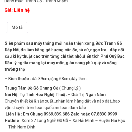
Danh mục:
Tranh Gỗ - Tranh Khảm
Giá: Liên hệ
Mô tả
Siêu phẩm sau mấy tháng mới hoàn thiện xong,Bức Tranh Gỗ
Đắp Nổi,đc làm bằng gỗ hương cẩn ốc,sà cừ,ngọc trai..đắp nổi
cầu kì kỹ thuật cao trên từng chi tiết nhỏ,điển tích Phú Quý Bạc
Đầu..ý nghĩa mang lại may mắn,giàu sang phú quý và sống
trường thọ
– Kích thước :
dài 89cm,rộng 68cm,dày 9cm
Trung Tâm Đồ Gỗ Chung Cổ
( Chung Lý )
Nơi Hội Tụ Tinh Hoa Nghệ Thuật – Giá Trị Ngàn Năm
Chuyên thiết kế & sản xuất…nhận làm hàng đặt và nắp đặt..bao
vận chuyển trên toàn quốc an toàn đảm bảo
Liên Hệ : Em Chung 0969.839.686 Zalo hoặc 07.8830.9999
Hotline
: Xóm 37 Làng Nghề Đồ Gỗ – Xã Hải Minh – Huyện Hải Hậu
– Tỉnh Nam Định