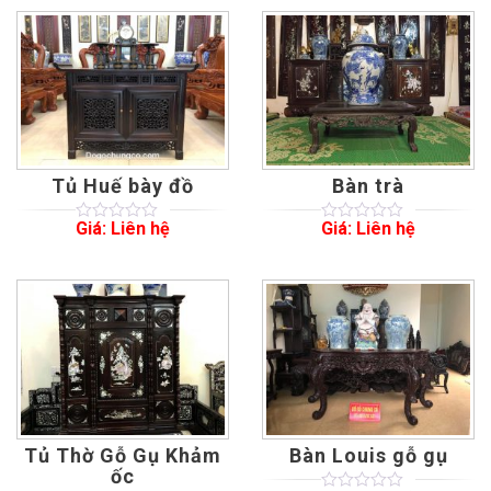
Tủ Huế bày đồ
Bàn trà
Giá: Liên hệ
Giá: Liên hệ
0
5
0
0
5
0
out
out
of
of
based
based
on
on
customer
customer
ratings
ratings
Tủ Thờ Gỗ Gụ Khảm
Bàn Louis gỗ gụ
ốc