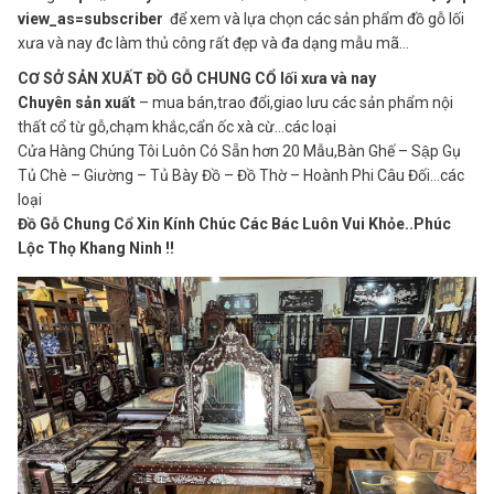
view_as=subscriber
để xem và lựa chọn các sản phẩm đồ gỗ lối
xưa và nay đc làm thủ công rất đẹp và đa dạng mẫu mã…
CƠ SỞ SẢN XUẤT ĐỒ GỖ CHUNG CỔ lối xưa và nay
Chuyên sản xuất
– mua bán,trao đổi,giao lưu các sản phẩm nội
thất cổ từ gỗ,chạm khắc,cẩn ốc xà cừ…các loại
Cửa Hàng Chúng Tôi Luôn Có Sẵn hơn 20 Mẫu,Bàn Ghế – Sập Gụ
Tủ Chè – Giường – Tủ Bày Đồ – Đồ Thờ – Hoành Phi Câu Đối…các
loại
Đồ Gỗ Chung Cổ Xin Kính Chúc Các Bác Luôn Vui Khỏe..Phúc
Lộc Thọ Khang Ninh !!