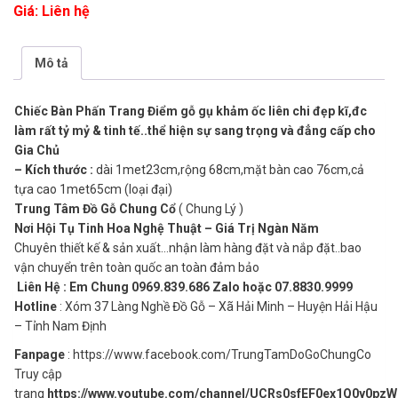
Giá: Liên hệ
Mô tả
Chiếc Bàn Phấn Trang Điểm gỗ gụ khảm ốc liên chi đẹp kĩ,đc
làm rất tỷ mỷ & tinh tế..thể hiện sự sang trọng và đẳng cấp cho
Gia Chủ
– Kích thước :
dài 1met23cm,rộng 68cm,mặt bàn cao 76cm,cả
tựa cao 1met65cm (loại đại)
Trung Tâm Đồ Gỗ Chung Cổ
( Chung Lý )
Nơi Hội Tụ Tinh Hoa Nghệ Thuật – Giá Trị Ngàn Năm
Chuyên thiết kế & sản xuất…nhận làm hàng đặt và nắp đặt..bao
vận chuyển trên toàn quốc an toàn đảm bảo
Liên Hệ : Em Chung 0969.839.686 Zalo hoặc 07.8830.9999
Hotline
: Xóm 37 Làng Nghề Đồ Gỗ – Xã Hải Minh – Huyện Hải Hậu
– Tỉnh Nam Định
Fanpage
: https://www.facebook.com/TrungTamDoGoChungCo
Truy cập
trang
https://www.youtube.com/channel/UCRs0sfEF0ex1Q0y0pz