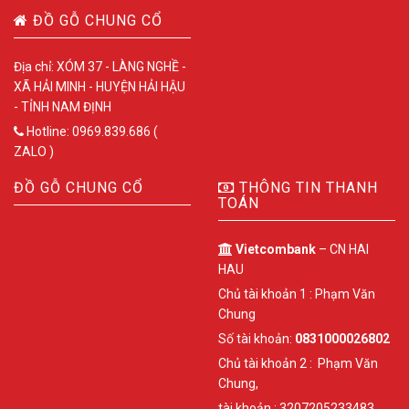
ĐỒ GỖ CHUNG CỔ
Địa chỉ: XÓM 37 - LÀNG NGHỀ -
XÃ HẢI MINH - HUYỆN HẢI HẬU
- TỈNH NAM ĐỊNH
Hotline: 0969.839.686 (
ZALO )
ĐỒ GỖ CHUNG CỔ
THÔNG TIN THANH
TOÁN
Vietcombank
– CN HAI
HAU
Chủ tài khoản 1 : Phạm Văn
Chung
Số tài khoản:
0831000026802
Chủ tài khoản 2 : Phạm Văn
Chung,
tài khoản : 3207205233483